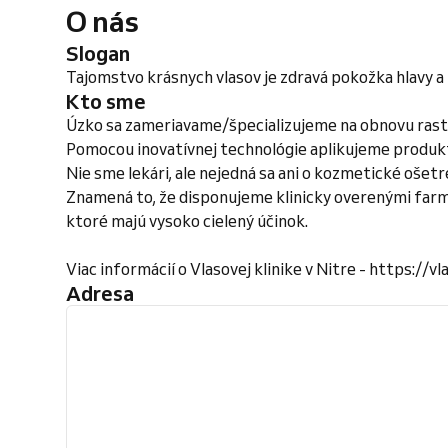
O nás
Slogan
Tajomstvo krásnych vlasov je zdravá pokožka hlavy a
Kto sme
Úzko sa zameriavame/špecializujeme na obnovu rastu
Pomocou inovatívnej technológie aplikujeme produkt
Nie sme lekári, ale nejedná sa ani o kozmetické ošet
Znamená to, že disponujeme klinicky overenými far
ktoré majú vysoko cielený účinok.
Viac informácií o Vlasovej klinike v Nitre - https://
Adresa