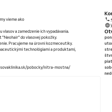
K
 my vieme ako
O
 vlasov a zamedzenie ich vypadávania.
 "Neohair" do vlasovej pokožky.
pon
renie. Pracujeme na úrovni kozmeceutiky.
uto
maceutickými technológiami a produktami,
str
štv
pia
vlasovaklinika.sk/pobocky/nitra-mostna/
sob
ned