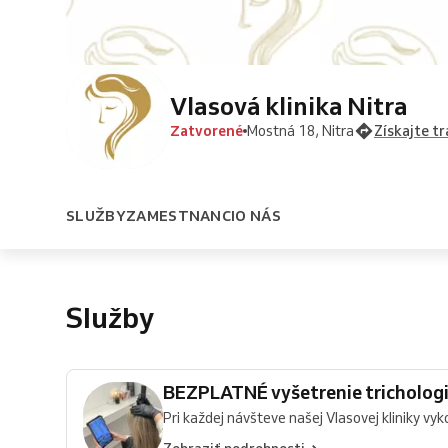
Vlasová klinika Nitra
Zatvorené
Mostná 18, Nitra
Získajte tr
SLUŽBY
ZAMESTNANCI
O NÁS
Služby
BEZPLATNÉ vyšetrenie tricholog
Pri každej návšteve našej Vlasovej kliniky vy