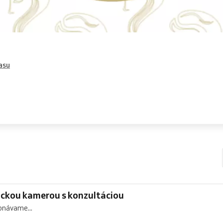
asu
ickou kamerou s konzultáciou
konávame...