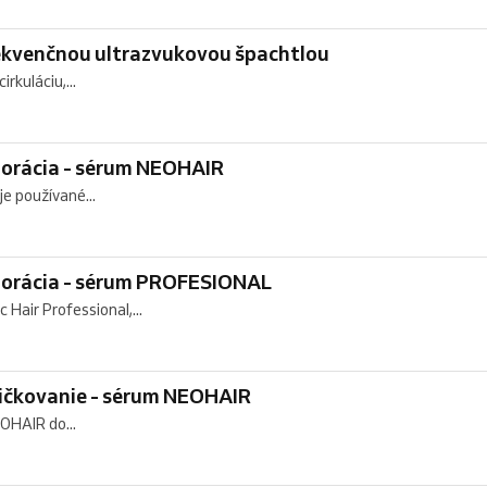
ekvenčnou ultrazvukovou špachtlou
rkuláciu,...
oporácia - sérum NEOHAIR
e používané...
oporácia - sérum PROFESIONAL
Hair Professional,...
ličkovanie - sérum NEOHAIR
EOHAIR do...