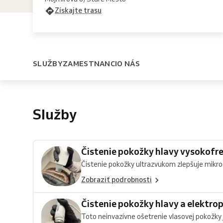
Získajte trasu
SLUŽBY
ZAMESTNANCI
O NÁS
Služby
Čistenie pokožky hlavy vysokofr
Čistenie pokožky ultrazvukom zlepšuje mikroci
Zobraziť podrobnosti
Čistenie pokožky hlavy a elektr
Toto neinvazívne ošetrenie vlasovej pokožky j