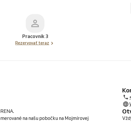
Pracovník 3
Rezervovať teraz
K
O
VORENA.
resmerované na našu pobočku na Mojmírovej
Vžd