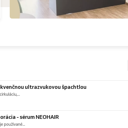
ekvenčnou ultrazvukovou špachtlou
rkuláciu,...
oporácia - sérum NEOHAIR
e používané...