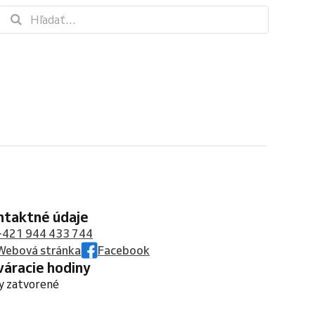
ontaktné údaje
+421 944 433 744
Webová stránka
Facebook
tváracie hodiny
y zatvorené