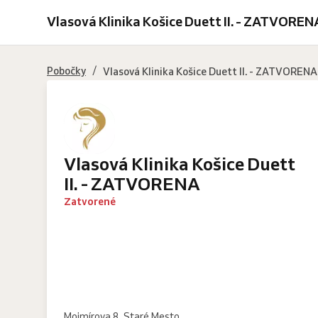
pokožky
pokožky
pokožky
pokožky
pokožky
Vlasová Klinika Košice Duett II. - ZATVOREN
hlavy
hlavy
hlavy
hlavy
hlavy
vysokofrekvenčnou
a
a
a
a
ultrazvukovou
elektroporácia
elektroporácia
mikroihličkovanie
mikroihličkovanie
špachtlou
-
-
-
-
/
Pobočky
Vlasová Klinika Košice Duett II. - ZATVORENA
sérum
sérum
sérum
sérum
NEOHAIR
PROFESIONAL
NEOHAIR
PROFESIONAL
Vlasová Klinika Košice Duett
II. - ZATVORENA
Zatvorené
Mojmírova 8, Staré Mesto