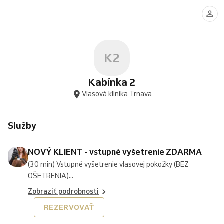
KLIENT
KLIENT
KLIENT
-
-
-
vstupné
vstupné
pokračujúce
vyšetrenie
vyšetrenie
ošetr.
ZDARMA
ZDARMA+ošetrenie
69,-
od
€
K2
69,-
-
€
152,-
€
Kabínka 2
Vlasová klinika Trnava
Služby
NOVÝ KLIENT - vstupné vyšetrenie ZDARMA
(30 min) Vstupné vyšetrenie vlasovej pokožky (BEZ
OŠETRENIA)...
Zobraziť podrobnosti
REZERVOVAŤ